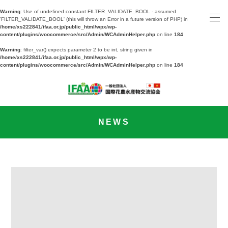
Warning
: Use of undefined constant FILTER_VALIDATE_BOOL - assumed
'FILTER_VALIDATE_BOOL' (this will throw an Error in a future version of PHP) in
/home/xs222841/ifaa.or.jp/public_html/wpx/wp-
content/plugins/woocommerce/src/Admin/WCAdminHelper.php
on line
184
Warning
: filter_var() expects parameter 2 to be int, string given in
/home/xs222841/ifaa.or.jp/public_html/wpx/wp-
content/plugins/woocommerce/src/Admin/WCAdminHelper.php
on line
184
NEWS