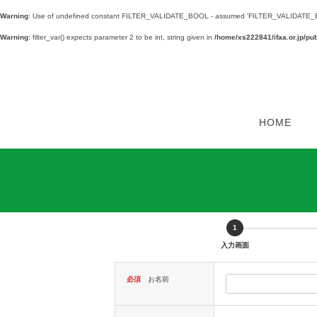
Warning
: Use of undefined constant FILTER_VALIDATE_BOOL - assumed 'FILTER_VALIDATE_BOOL' 
Warning
: filter_var() expects parameter 2 to be int, string given in
/home/xs222841/ifaa.or.jp/p
HOME
1
現
入力画面
在
表
示
必須
お名前
さ
れ
て