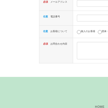
い
必須
メールアドレス
る
画
面
で
任意
電話番号
す。
任意
お客様について
個人のお客様
団体
必須
お問合わせ内容
HOME