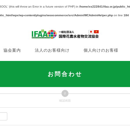
(this will throw an Error in a future version of PHP) in
/home/xs222841/ifaa.or.jp/public
ublic_html/wpx/wp-content/plugins/woocommerce/src/Admin/WCAdminHelper.php
on line
184
協会案内
法人のお客様向け
個人向けのお客様
お問合わせ
2
現
確認画面
在
表
示
さ
れ
て