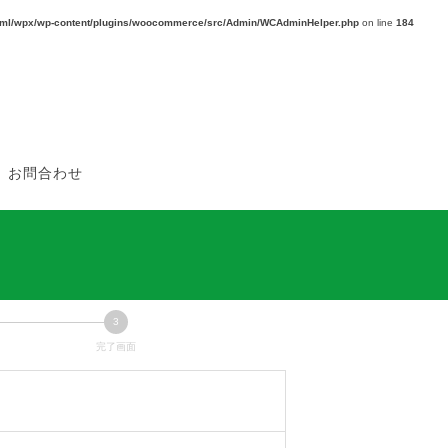
_html/wpx/wp-content/plugins/woocommerce/src/Admin/WCAdminHelper.php
on line
184
お問合わせ
3
現
完了画面
在
表
示
さ
れ
て